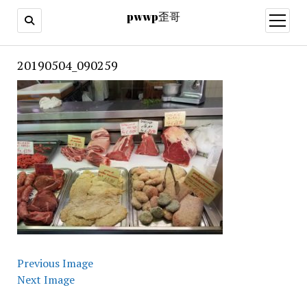
pwwp歪哥
open
menu
20190504_090259
Previous Image
Next Image