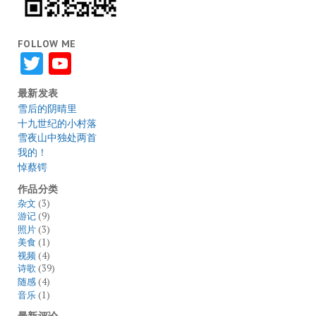
FOLLOW ME
Twitter
YouTube
最新发表
雪后的阴晴里
十九世纪的小村落
雪夜山中独处两首
我的！
悼蔡锷
作品分类
杂文
(3)
游记
(9)
照片
(3)
美食
(1)
视频
(4)
诗歌
(39)
随感
(4)
音乐
(1)