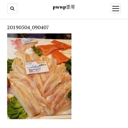
pwwp歪哥
open
menu
20190504_090407