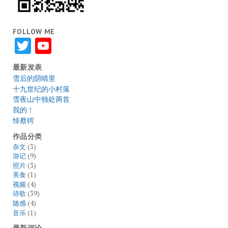
FOLLOW ME
Twitter
YouTube
最新发表
雪后的阴晴里
十九世纪的小村落
雪夜山中独处两首
我的！
悼蔡锷
作品分类
杂文
(3)
游记
(9)
照片
(3)
美食
(1)
视频
(4)
诗歌
(39)
随感
(4)
音乐
(1)