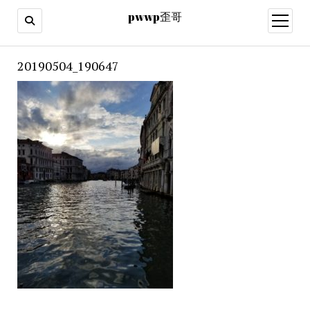
pwwp歪哥
open
menu
20190504_190647