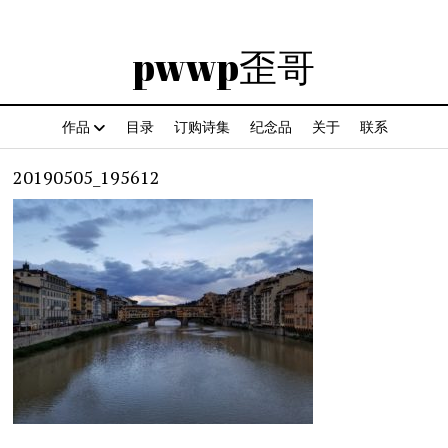
pwwp歪哥
作品
目录
订购诗集
纪念品
关于
联系
20190505_195612