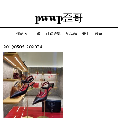
pwwp歪哥
作品
目录
订购诗集
纪念品
关于
联系
20190505_202034