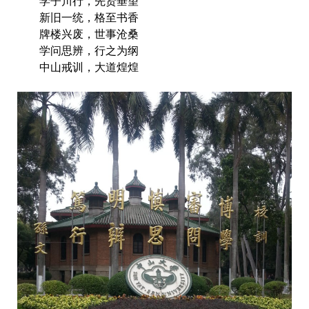
学子川行，先贤垂望
新旧一统，格至书香
牌楼兴废，世事沧桑
学问思辨，行之为纲
中山戒训，大道煌煌