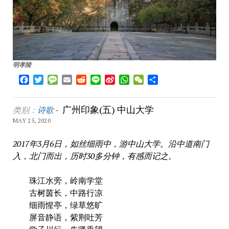
明孝陵
Facebook
Twitter
Message
Email
Reddit
Line
Sina
WhatsApp
WeChat
Share
Weibo
广州印象(五) 中山大学
类别：
诗歌
-
MAY 25, 2020
2017年3月6日，如丝细雨中，游中山大学。沿中道南门
入，北门而出，历时30多分钟，有感而记之。
珠江水旁，岭南学堂
古树茵长，中路行凉
细雨惺亭，绿草悠旷
屏音静语，紫荆吐芳