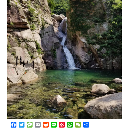
Facebook
Twitter
Message
Email
Reddit
Line
Sina
WhatsApp
WeChat
Share