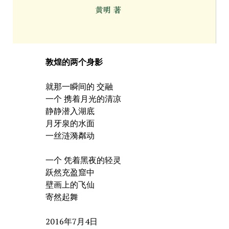
敦煌的两个身影
就那一瞬间的 交融
一个 携着月光的清凉
静静潜入湖底
月牙泉的水面
一丝涟漪粼动
一个 凭着黑夜的轻灵
跃然充盈窟中
壁画上的飞仙
寄然起舞
2016年7月4日