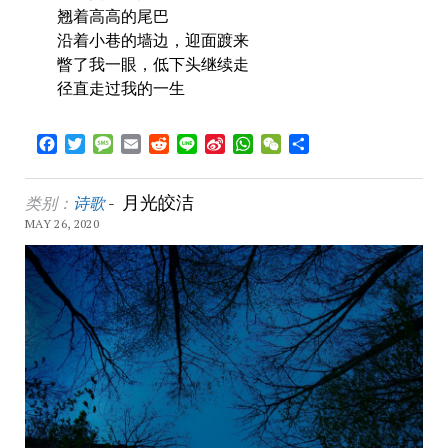
翘着高高的尾巴
沿着小巷的墙边，迎面踱来
瞥了我一眼，低下头继续走
径直走过我的一生
Facebook
Twitter
Message
Email
Reddit
Line
Sina
WhatsApp
WeChat
Share
Weibo
月光皎洁
类别：
诗歌
-
MAY 26, 2020