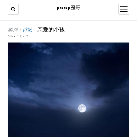
pwwp歪哥
open
menu
亲爱的小孩
类别：
诗歌
-
MAY 30, 2020