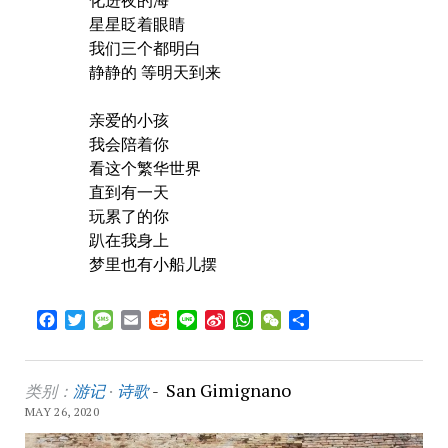
星星眨着眼睛
我们三个都明白
静静的 等明天到来
亲爱的小孩
我会陪着你
看这个繁华世界
直到有一天
玩累了的你
趴在我身上
梦里也有小船儿摆
Facebook
Twitter
Message
Email
Reddit
Line
Sina
WhatsApp
WeChat
Share
Weibo
San Gimignano
类别：
游记
·
诗歌
-
MAY 26, 2020