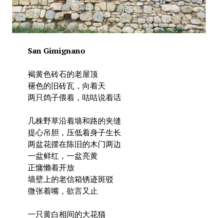
San Gimignano
褐黄色砖石的老屋顶
褪色的旧砖瓦，向着天
两只鸽子偎着，咕咕说着话
几株野草沿着墙和路的夹缝
提心吊胆，压低着身子生长
两盆花摆在陈旧的木门两边
一盆鲜红，一盆亮黄
正慵懒着开放
墙壁上的老信箱锈迹斑驳
微张着嘴，欲言又止
一只黄白相间的大花猫