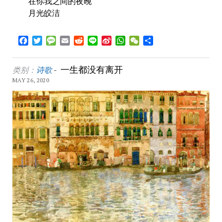
在你我之间的夜晚
月光皎洁
Facebook
Twitter
Message
Email
Reddit
Line
Sina
WhatsApp
WeChat
Share
Weibo
一生都没有离开
类别：
诗歌
-
MAY 26, 2020