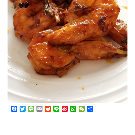
Facebook
Twitter
Message
Email
Reddit
Line
Sina
WhatsApp
WeChat
Share
Weibo