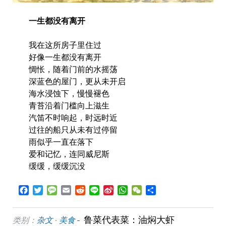
一生都没有离开
我在这所房子里住过
好像一生都没有离开
惆怅，随着门前的水摇荡
深蓝色的屋门，更从未开启
海水浸蚀下，慢慢褪色
青苔沿着门槛向上滋生
汽笛不时响起，时远时近
过往的船只从未有过停留
雨似乎一直在落下
爱和记忆，连同威尼斯
缓缓，缓缓沉没
Facebook
Twitter
Message
Email
Reddit
Line
Sina
WhatsApp
WeChat
Share
Weibo
鲁菜代表菜：油焖大虾
类别：
杂文
·
美食
-