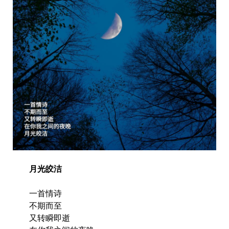
月光皎洁
一首情诗
不期而至
又转瞬即逝