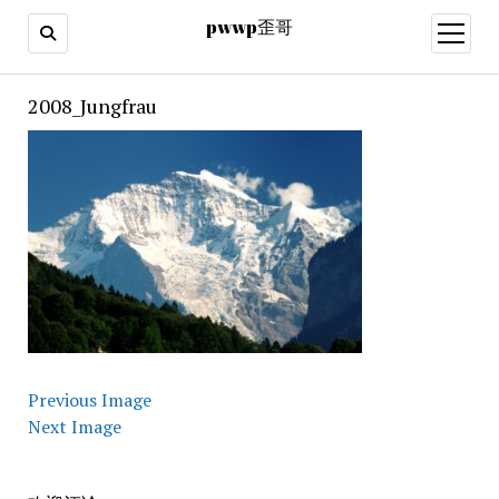
pwwp歪哥
open
menu
2008_Jungfrau
Previous Image
Next Image