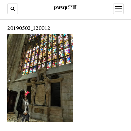
pwwp歪哥
open
menu
20190502_120012