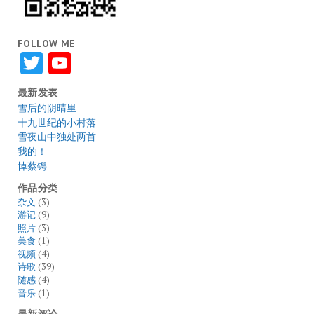
FOLLOW ME
Twitter
YouTube
最新发表
雪后的阴晴里
十九世纪的小村落
雪夜山中独处两首
我的！
悼蔡锷
作品分类
杂文
(3)
游记
(9)
照片
(3)
美食
(1)
视频
(4)
诗歌
(39)
随感
(4)
音乐
(1)