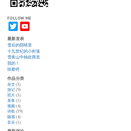
FOLLOW ME
Twitter
YouTube
最新发表
雪后的阴晴里
十九世纪的小村落
雪夜山中独处两首
我的！
悼蔡锷
作品分类
杂文
(3)
游记
(9)
照片
(3)
美食
(1)
视频
(4)
诗歌
(39)
随感
(4)
音乐
(1)