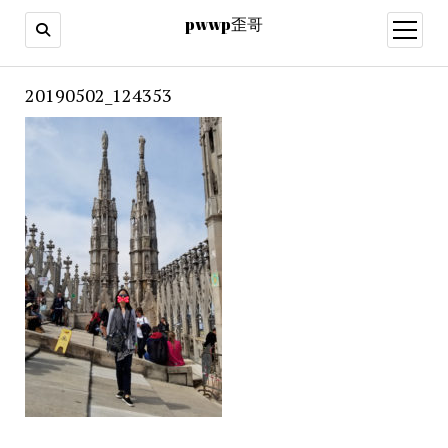
pwwp歪哥
open
menu
20190502_124353