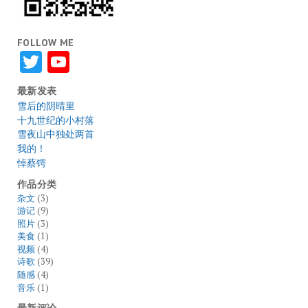
FOLLOW ME
Twitter
YouTube
最新发表
雪后的阴晴里
十九世纪的小村落
雪夜山中独处两首
我的！
悼蔡锷
作品分类
杂文
(3)
游记
(9)
照片
(3)
美食
(1)
视频
(4)
诗歌
(39)
随感
(4)
音乐
(1)