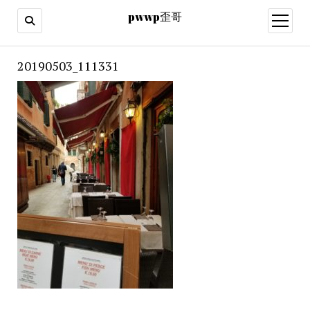
pwwp歪哥
open
menu
20190503_111331