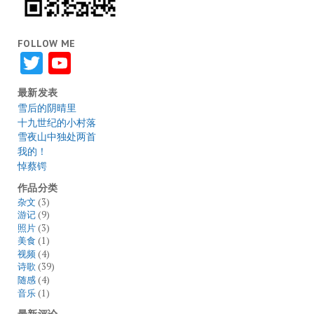
FOLLOW ME
Twitter
YouTube
最新发表
雪后的阴晴里
十九世纪的小村落
雪夜山中独处两首
我的！
悼蔡锷
作品分类
杂文
(3)
游记
(9)
照片
(3)
美食
(1)
视频
(4)
诗歌
(39)
随感
(4)
音乐
(1)