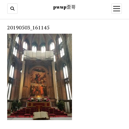
pwwp歪哥
open
menu
20190503_161145