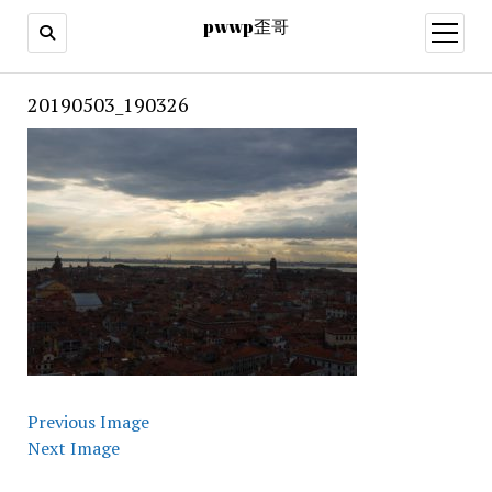
pwwp歪哥
open
menu
20190503_190326
Previous Image
Next Image