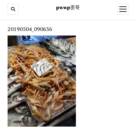
pwwp歪哥
open
menu
20190504_090636