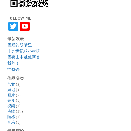
FOLLOW ME
Twitter
YouTube
最新发表
雪后的阴晴里
十九世纪的小村落
雪夜山中独处两首
我的！
悼蔡锷
作品分类
杂文
(3)
游记
(9)
照片
(3)
美食
(1)
视频
(4)
诗歌
(39)
随感
(4)
音乐
(1)