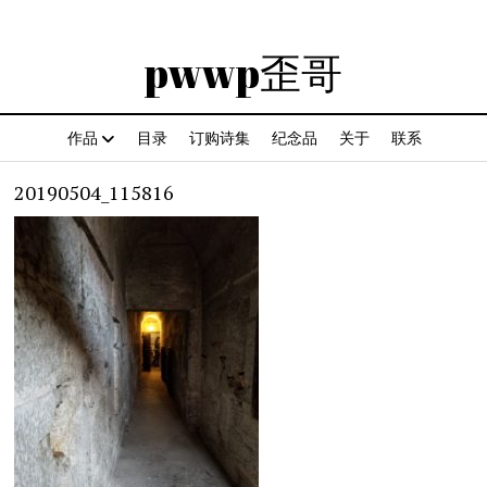
pwwp歪哥
作品
目录
订购诗集
纪念品
关于
联系
20190504_115816