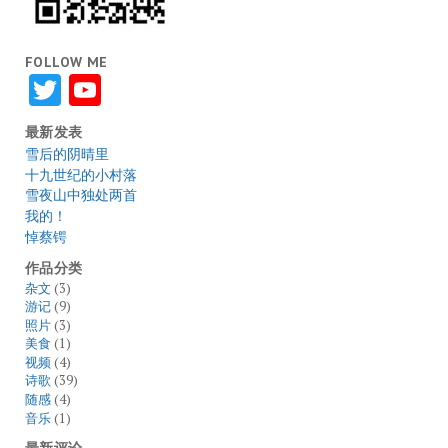
FOLLOW ME
Twitter
YouTube
最新发表
雪后的阴晴里
十九世纪的小村落
雪夜山中独处两首
我的！
悼蔡锷
作品分类
杂文
(3)
游记
(9)
照片
(3)
美食
(1)
视频
(4)
诗歌
(39)
随感
(4)
音乐
(1)