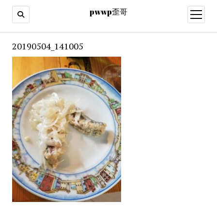
pwwp歪哥
open
menu
20190504_141005