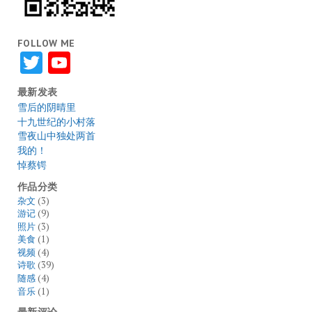
FOLLOW ME
Twitter
YouTube
最新发表
雪后的阴晴里
十九世纪的小村落
雪夜山中独处两首
我的！
悼蔡锷
作品分类
杂文
(3)
游记
(9)
照片
(3)
美食
(1)
视频
(4)
诗歌
(39)
随感
(4)
音乐
(1)