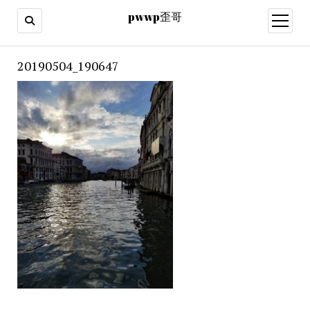
pwwp歪哥
open
menu
20190504_190647