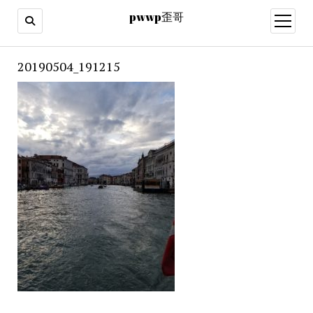
pwwp歪哥
open
menu
20190504_191215