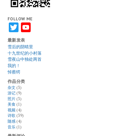
FOLLOW ME
Twitter
YouTube
最新发表
雪后的阴晴里
十九世纪的小村落
雪夜山中独处两首
我的！
悼蔡锷
作品分类
杂文
(3)
游记
(9)
照片
(3)
美食
(1)
视频
(4)
诗歌
(39)
随感
(4)
音乐
(1)