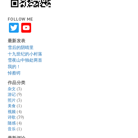
FOLLOW ME
Twitter
YouTube
最新发表
雪后的阴晴里
十九世纪的小村落
雪夜山中独处两首
我的！
悼蔡锷
作品分类
杂文
(3)
游记
(9)
照片
(3)
美食
(1)
视频
(4)
诗歌
(39)
随感
(4)
音乐
(1)