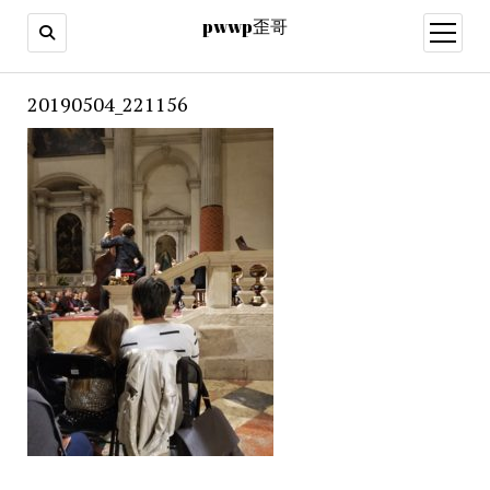
pwwp歪哥
open
menu
20190504_221156