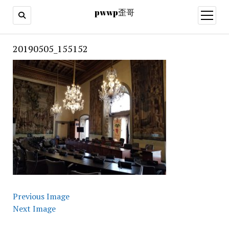
pwwp歪哥
open
menu
20190505_155152
Previous Image
Next Image