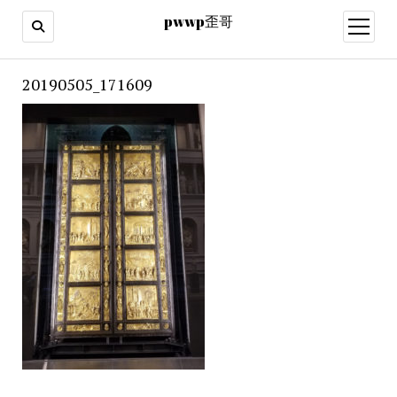
pwwp歪哥
open
menu
20190505_171609