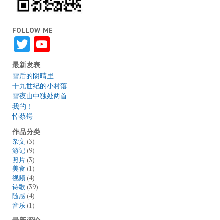
FOLLOW ME
Twitter
YouTube
最新发表
雪后的阴晴里
十九世纪的小村落
雪夜山中独处两首
我的！
悼蔡锷
作品分类
杂文
(3)
游记
(9)
照片
(3)
美食
(1)
视频
(4)
诗歌
(39)
随感
(4)
音乐
(1)