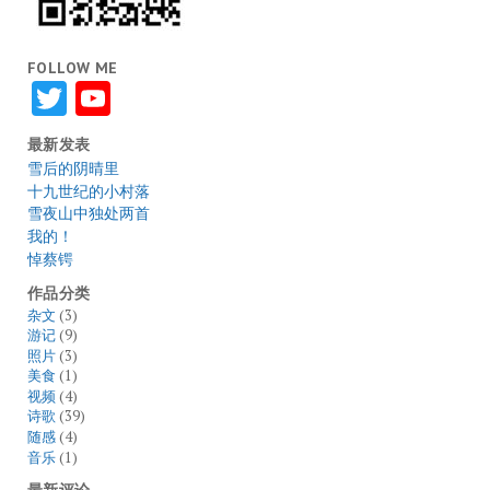
FOLLOW ME
Twitter
YouTube
最新发表
雪后的阴晴里
十九世纪的小村落
雪夜山中独处两首
我的！
悼蔡锷
作品分类
杂文
(3)
游记
(9)
照片
(3)
美食
(1)
视频
(4)
诗歌
(39)
随感
(4)
音乐
(1)