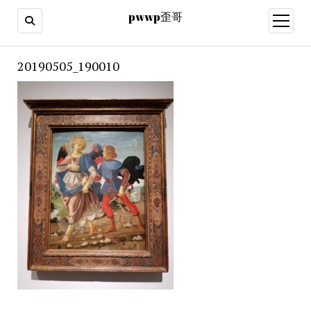
pwwp歪哥
open
menu
20190505_190010