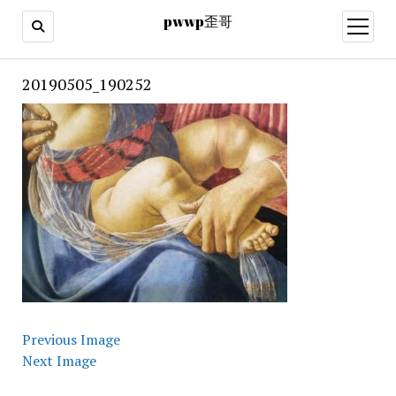
pwwp歪哥
open
menu
20190505_190252
Previous Image
Next Image