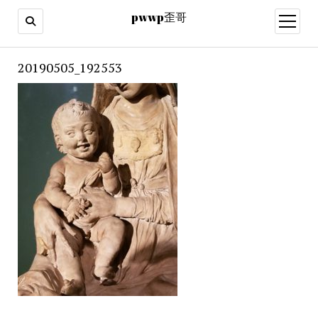
pwwp歪哥
open
menu
20190505_192553