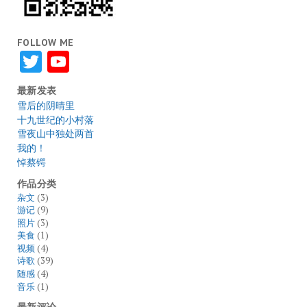
FOLLOW ME
Twitter
YouTube
最新发表
雪后的阴晴里
十九世纪的小村落
雪夜山中独处两首
我的！
悼蔡锷
作品分类
杂文
(3)
游记
(9)
照片
(3)
美食
(1)
视频
(4)
诗歌
(39)
随感
(4)
音乐
(1)