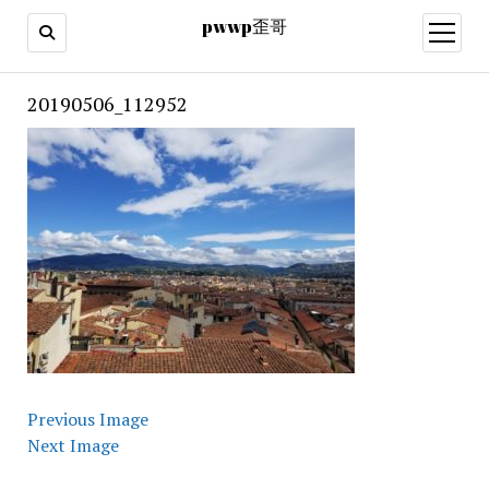
pwwp歪哥
open
menu
20190506_112952
Previous Image
Next Image