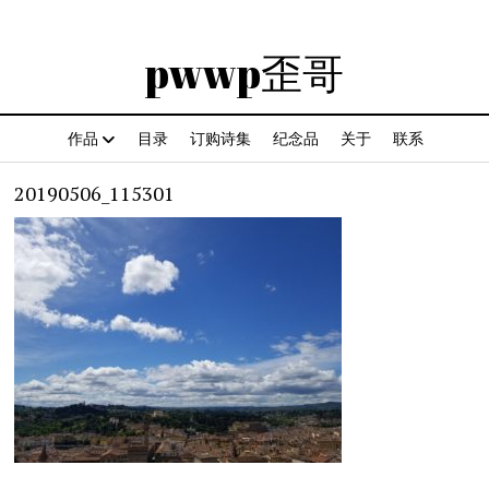
pwwp歪哥
作品
目录
订购诗集
纪念品
关于
联系
20190506_115301