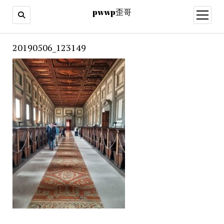
pwwp歪哥
open
menu
20190506_123149