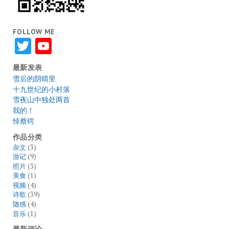
FOLLOW ME
Twitter
YouTube
最新发表
雪后的阴晴里
十九世纪的小村落
雪夜山中独处两首
我的！
悼蔡锷
作品分类
杂文
(3)
游记
(9)
照片
(3)
美食
(1)
视频
(4)
诗歌
(39)
随感
(4)
音乐
(1)