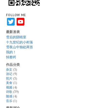
FOLLOW ME
Twitter
YouTube
最新发表
雪后的阴晴里
十九世纪的小村落
雪夜山中独处两首
我的！
悼蔡锷
作品分类
杂文
(3)
游记
(9)
照片
(3)
美食
(1)
视频
(4)
诗歌
(39)
随感
(4)
音乐
(1)