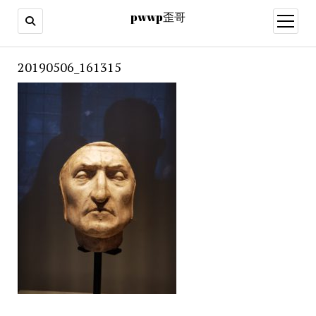
pwwp歪哥
open
menu
20190506_161315