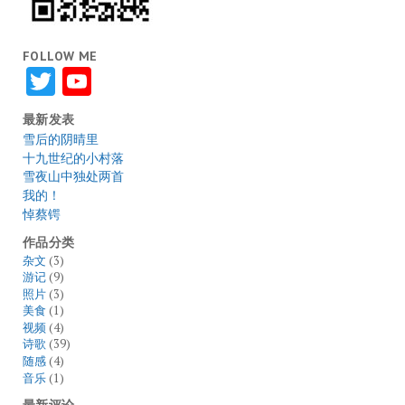
FOLLOW ME
Twitter
YouTube
最新发表
雪后的阴晴里
十九世纪的小村落
雪夜山中独处两首
我的！
悼蔡锷
作品分类
杂文
(3)
游记
(9)
照片
(3)
美食
(1)
视频
(4)
诗歌
(39)
随感
(4)
音乐
(1)