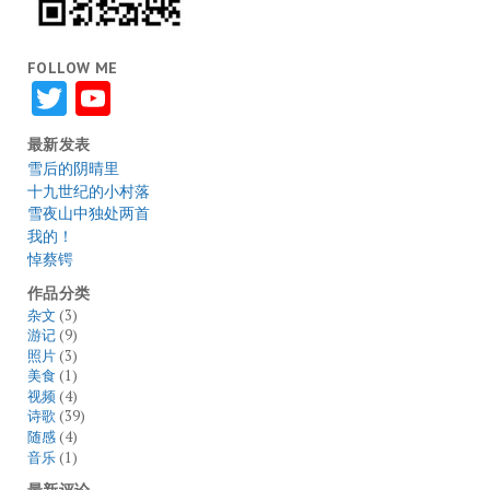
FOLLOW ME
Twitter
YouTube
最新发表
雪后的阴晴里
十九世纪的小村落
雪夜山中独处两首
我的！
悼蔡锷
作品分类
杂文
(3)
游记
(9)
照片
(3)
美食
(1)
视频
(4)
诗歌
(39)
随感
(4)
音乐
(1)