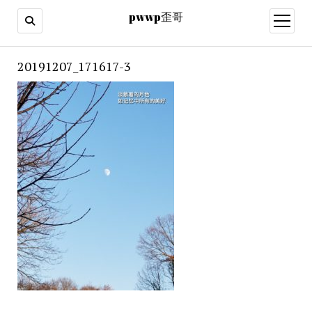
pwwp歪哥
open
menu
20191207_171617-3