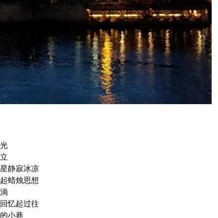
光
立
星静寂冰凉
起蜡烛思想
淌
回忆起过往
的小巷