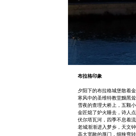
布拉格印象
夕阳下的布拉格城堡散着金
寒风中的圣维特教堂黝黑耸
雪夜的查理大桥上，五颗小
金匠熄了炉火睡去，诗人点
伏尔塔瓦河，四季不息着流
老城渐渐进入梦乡，天文钟
高大宽敞的厚门，细狭弯转