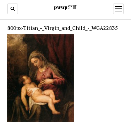
pwwp歪哥
open
menu
800px-Titian_-_Virgin_and_Child_-_WGA22835