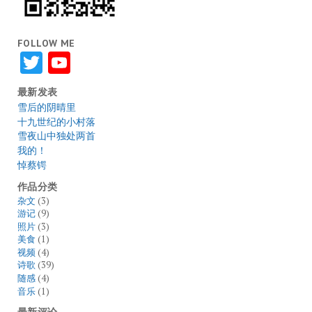
FOLLOW ME
Twitter
YouTube
最新发表
雪后的阴晴里
十九世纪的小村落
雪夜山中独处两首
我的！
悼蔡锷
作品分类
杂文
(3)
游记
(9)
照片
(3)
美食
(1)
视频
(4)
诗歌
(39)
随感
(4)
音乐
(1)