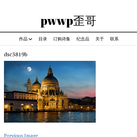
pwwp歪哥
作品
目录
订购诗集
纪念品
关于
联系
dsc3819b
Previous Image