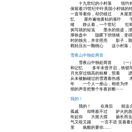
十九世纪的小村落 纽约长岛的老贝斯佩奇
保留着19世纪中叶美国小村镇
一直等着你，却仍错过 木屋
忆 屋外遍地黄枯的落叶 干
绪 静止着，一个世纪 红蜡
匆写就的短笺 墨水的痕迹，
厚铁盘中 隐匿下些情绪，变
时的烛光，并非照亮 影子，
戳轻压出一颗桃心 这小村落，
雪夜山中独处两首
雪夜山中独处两首 （一） 
和记忆 多年未曾开启，铁
月光穿过细高的枝桠，照着 
从未被触碰过的雪透着伤感 木
年 一个人一座山，相依为伴
彻的声音把整个冬夜折断——
我的！
我的！ 在身后 就这么看
孤戚 却终敌不过 妒火的
衔起你 大摇大摆 扬长而
气又咬又踢 一言不语 笑着
里 疯般的要你……