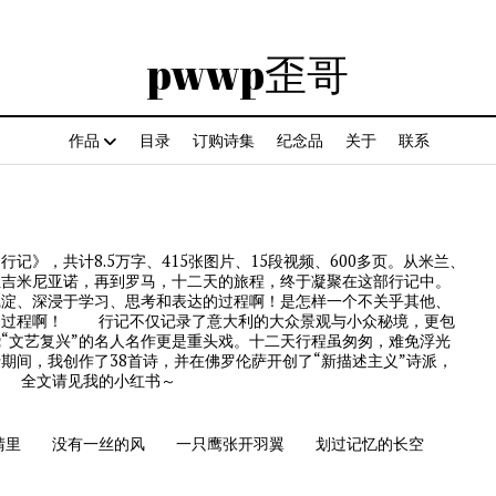
pwwp歪哥
作品
目录
订购诗集
纪念品
关于
联系
》，共计8.5万字、415张图片、15段视频、600多页。从米兰、
圣吉米尼亚诺，再到罗马，十二天的旅程，终于凝聚在这部行记中。
、深浸于学习、思考和表达的过程啊！是怎样一个不关乎其他、
的过程啊！ 行记不仅记录了意大利的大众景观与小众秘境，更包
“文艺复兴”的名人名作更是重头戏。十二天行程虽匆匆，难免浮光
期间，我创作了38首诗，并在佛罗伦萨开创了“新描述主义”诗派，
 全文请见我的小红书～
里 没有一丝的风 一只鹰张开羽翼 划过记忆的长空