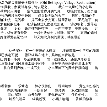
乡镇遗址（Old Bethpage Village Restoration）
的特有风貌，参观时有感，诗以记之。 我在十九世纪的小村落
里壁炉的火明暗 空气里烟熏岁月的气息 吱嘎的地板，努力追
褐的树枝向空中伸展 然后是无际的天空 阴沉，孤寂的情
的烛光，晃闪着 撑不出多少光亮，满屋昏暗 羽毛笔下，匆
浸润粗糙的信纸 细沙轻触过纸面变成黑色 沙沙响着，滑落在
得舒缓 远处，铁匠铺的锤打声 一声声重复，单调漫长 此
期待，或许还有些爱 一起封进信封，蜡珠儿滴下 破旧的蜡封
好像浮游在记忆中 却又如此真实的呈现，就在眼前
林子深处，有一个破旧的木棚屋 埋藏着我一生所有的秘密
锁早已锈迹斑驳 雪轻轻落在地上，风铃的声音响起 （二）
进山的唯一小路，冬至的夜晚 雪下过好些天，还是厚厚积着
屋顶上的旧风扇非常缓慢的转 壁炉里的灰烬静在那儿上万
 从白天到夜晚，一成不变 小木屋檐下的风铃轻微响起 脆
着你 乐塘边 和小伙伴们 玩闹嬉戏 竟也有伤感的
急 挣脱周身的缚 一跃而起 惊恐的 双双眼睛里 轻
去 高山深涧 白云颠里 把你轻放下 任你使性儿 又
看你 娇羞气喘里 轻嗅粉颈 小嘴儿吻起 香颤的静寂