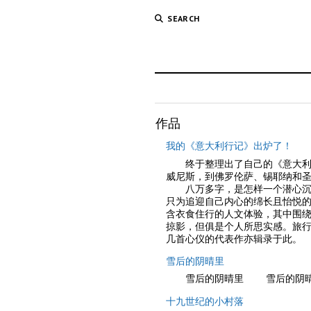
SEARCH
作品
我的《意大利行记》出炉了！
终于整理出了自己的《意大利行记
威尼斯，到佛罗伦萨、锡耶纳和
八万多字，是怎样一个潜心沉淀
只为追迎自己内心的绵长且怡悦
含衣食住行的人文体验，其中围绕
掠影，但俱是个人所思实感。旅行
几首心仪的代表作亦辑录于此。
雪后的阴晴里
雪后的阴晴里 雪后的阴晴
十九世纪的小村落