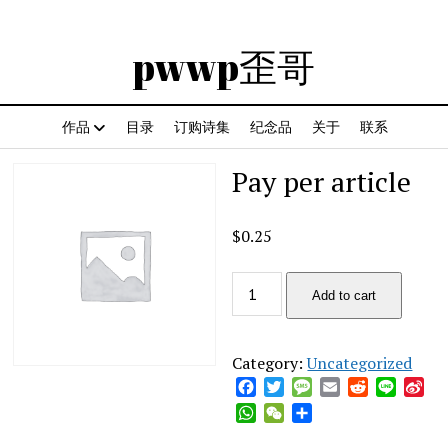
pwwp歪哥
作品
目录
订购诗集
纪念品
关于
联系
Pay per article
$
0.25
Pay
Add to cart
per
article
quantity
Category:
Uncategorized
Facebook
Twitter
Message
Email
Reddit
Line
Sin
We
WhatsApp
WeChat
Share