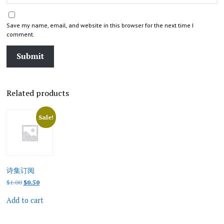
Save my name, email, and website in this browser for the next time I
comment.
Related products
Sale!
诗集订阅
Original
Current
$
1.00
$
0.50
price
price
was:
is:
Add to cart
$1.00.
$0.50.