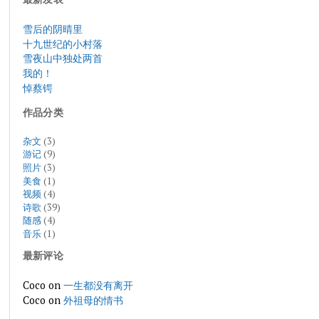
雪后的阴晴里
十九世纪的小村落
雪夜山中独处两首
我的！
悼蔡锷
作品分类
杂文
(3)
游记
(9)
照片
(3)
美食
(1)
视频
(4)
诗歌
(39)
随感
(4)
音乐
(1)
最新评论
Coco
on
一生都没有离开
Coco
on
外祖母的情书