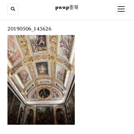
pwwp歪哥
open
menu
20190506_145626