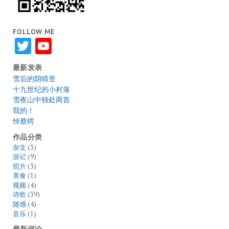
FOLLOW ME
Twitter
YouTube
最新发表
雪后的阴晴里
十九世纪的小村落
雪夜山中独处两首
我的！
悼蔡锷
作品分类
杂文
(3)
游记
(9)
照片
(3)
美食
(1)
视频
(4)
诗歌
(39)
随感
(4)
音乐
(1)