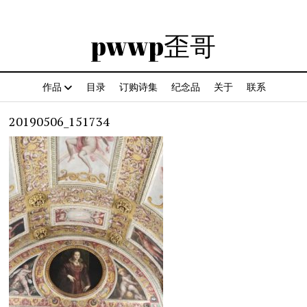
pwwp歪哥
作品
目录
订购诗集
纪念品
关于
联系
20190506_151734