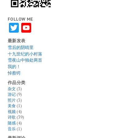
FOLLOW ME
Twitter
YouTube
最新发表
雪后的阴晴里
十九世纪的小村落
雪夜山中独处两首
我的！
悼蔡锷
作品分类
杂文
(3)
游记
(9)
照片
(3)
美食
(1)
视频
(4)
诗歌
(39)
随感
(4)
音乐
(1)