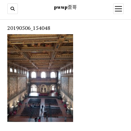
pwwp歪哥
open
menu
20190506_154048