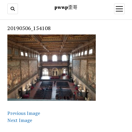
pwwp歪哥
open
menu
20190506_154108
Previous Image
Next Image