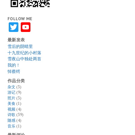
FOLLOW ME
Twitter
YouTube
最新发表
雪后的阴晴里
十九世纪的小村落
雪夜山中独处两首
我的！
悼蔡锷
作品分类
杂文
(3)
游记
(9)
照片
(3)
美食
(1)
视频
(4)
诗歌
(39)
随感
(4)
音乐
(1)